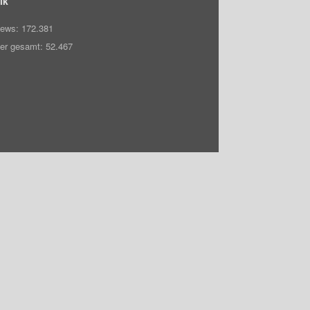
ik
iews:
172.381
er gesamt:
52.467