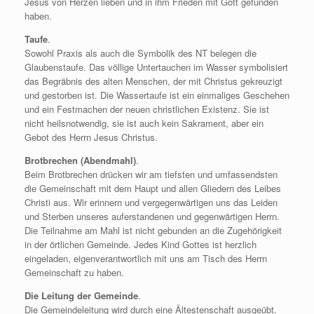
Jesus von Herzen lieben und in ihm Frieden mit Gott gefunden
haben.
Taufe
.
Sowohl Praxis als auch die Symbolik des NT belegen die
Glaubenstaufe. Das völlige Untertauchen im Wasser symbolisiert
das Begräbnis des alten Menschen, der mit Christus gekreuzigt
und gestorben ist. Die Wassertaufe ist ein einmaliges Geschehen
und ein Festmachen der neuen christlichen Existenz. Sie ist
nicht heilsnotwendig, sie ist auch kein Sakrament, aber ein
Gebot des Herrn Jesus Christus.
Brotbrechen (Abendmahl)
.
Beim Brotbrechen drücken wir am tiefsten und umfassendsten
die Gemeinschaft mit dem Haupt und allen Gliedern des Leibes
Christi aus. Wir erinnern und vergegenwärtigen uns das Leiden
und Sterben unseres auferstandenen und gegenwärtigen Herrn.
Die Teilnahme am Mahl ist nicht gebunden an die Zugehörigkeit
in der örtlichen Gemeinde. Jedes Kind Gottes ist herzlich
eingeladen, eigenverantwortlich mit uns am Tisch des Herrn
Gemeinschaft zu haben.
Die Leitung der Gemeinde
.
Die Gemeindeleitung wird durch eine Ältestenschaft ausgeübt.